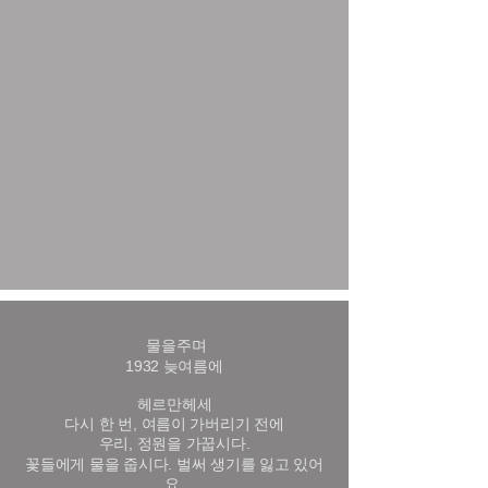
물을주며
1932 늦여름에
헤르만헤세
다시 한 번, 여름이 가버리기 전에
우리, 정원을 가꿉시다.
꽃들에게 물을 줍시다. 벌써 생기를 잃고 있어
요.