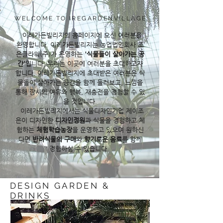
WELCOME TO IREGARDENVILLAGE
이레가든빌리지의 홈페이지에 오신 여러분을
환영합니다. 이레가든빌리지는 농업법인회사 조
은플라워(주)가 운영하는
'식물들이 살아가는 공
간'
입니다. 우리는 이곳에 여러분을 초대하고자
합니다. 이레가든빌리지에 초대받은 여러분은 식
물들이 살아가는 공간을 함께 둘러보고, 느낌을
통해 잠시의 여유와 행복, 재충전을 경험할 수 있
을 것입니다.
이레가든빌리지에서는 식물디자인기업 제이조
은이 디자인한
디자인정원
과 식물을 경험하고 체
험하는
체험학습농장
을 운영하고 있으며 원하신
다면
반려식물의 구매
와
향기로운 음료
를 함께
경험하실 수 있습니다.
DESIGN GARDEN &
DRINKS